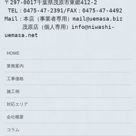
〒297-0017千葉県茂原市東郷412-2
 TEL：0475-47-2391/FAX：0475-47-4492
Mail：本店（事業者専用）mail@uemasa.biz
　　  茂原店（個人専用）info@niwashi-
uemasa.net
HOME
業務案内
工事価格
施工例
対応エリア
会社概要
コラム