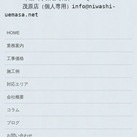
　　  茂原店（個人専用）info@niwashi-
uemasa.net
HOME
業務案内
工事価格
施工例
対応エリア
会社概要
コラム
ブログ
お問い合わせ