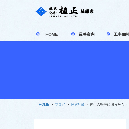
コ
ナ
ン
ビ
テ
ゲ
ン
ー
ツ
シ
HOME
業務案内
工事価
へ
ョ
ス
ン
キ
に
ッ
移
プ
動
HOME
ブログ
雑草対策
芝生の管理に困ったら・