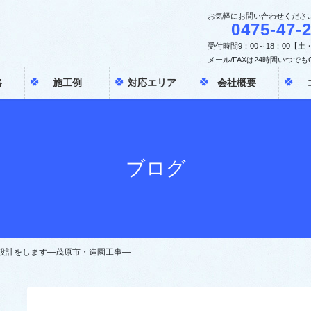
お気軽にお問い合わせくださ
0475-47-
受付時間9：00～18：00【
メール/FAXは24時間いつでも
格
施工例
対応エリア
会社概要
ブログ
設計をします―茂原市・造園工事―