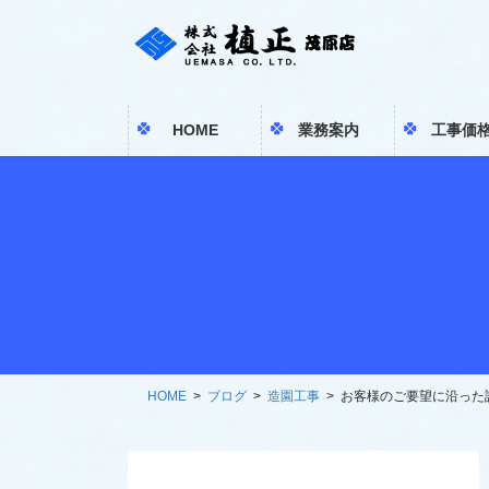
コ
ナ
ン
ビ
テ
ゲ
ン
ー
ツ
シ
HOME
業務案内
工事価
へ
ョ
ス
ン
キ
に
ッ
移
プ
動
HOME
ブログ
造園工事
お客様のご要望に沿った