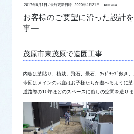
2017年6月1日
/ 最終更新日時 :
2020年4月21日
uemasa
お客様のご要望に沿った設計を
事―
茂原市東茂原で造園工事
内容は芝貼り、植栽、飛石、景石、ｳｯﾄﾞﾁｯﾌﾟ敷
今回はメインのお庭はお子様たちが遊べるように芝
道路際の10坪ほどのスペースに癒しの空間を造り