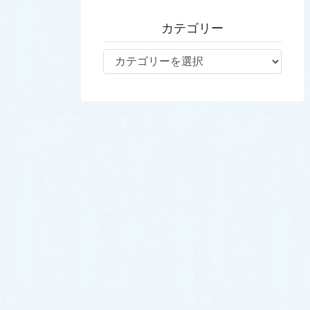
カテゴリー
カ
テ
ゴ
リ
ー