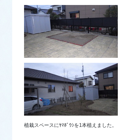
植栽スペースにﾔﾏﾎﾞｳｼを1本植えました。