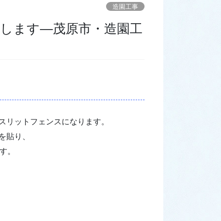
造園工事
します―茂原市・造園工
き、スリットフェンスになります。
を貼り、
ます。